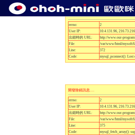
開發除錯訊息.....
errno:
2
User IP:
10.4.131.96, 216.73.216
出錯時的 URL:
http://www.our-progra
File:
/var/www/html/mysoft/f
Line:
372
Code:
mysql_pconnect(): Lost
開發除錯訊息.....
errno:
2
User IP:
10.4.131.96, 216.73.216
出錯時的 URL:
http://www.our-progra
File:
/var/www/html/mysoft/f
Line:
375
Code:
mysql_fetch_array(): sup