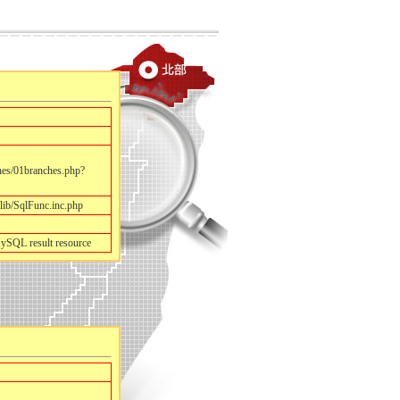
es/01branches.php?
ib/SqlFunc.inc.php
MySQL result resource