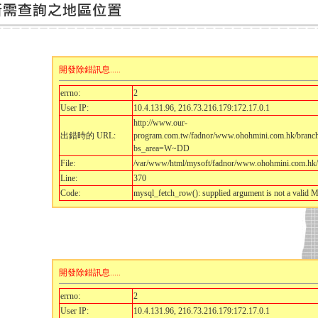
開發除錯訊息.....
errno:
2
User IP:
10.4.131.96, 216.73.216.179:172.17.0.1
http://www.our-
出錯時的 URL:
program.com.tw/fadnor/www.ohohmini.com.hk/branch
bs_area=W~DD
File:
/var/www/html/mysoft/fadnor/www.ohohmini.com.hk/l
Line:
370
Code:
mysql_fetch_row(): supplied argument is not a valid 
開發除錯訊息.....
errno:
2
User IP:
10.4.131.96, 216.73.216.179:172.17.0.1