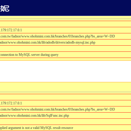
.179:172.17.0.1
m.com.tw/fadnor/www.ohohmini.com.hk/branches/01branches.php?bs_area=W~DD
adnor/www.ohohmini.com.hk/lib/adodb/drivers/adodb-mysql.inc.php
 connection to MySQL server during query
.179:172.17.0.1
m.com.tw/fadnor/www.ohohmini.com.hk/branches/01branches.php?bs_area=W~DD
adnor/www.ohohmini.com.hk/lib/SqlFunc.inc.php
plied argument is not a valid MySQL result resource