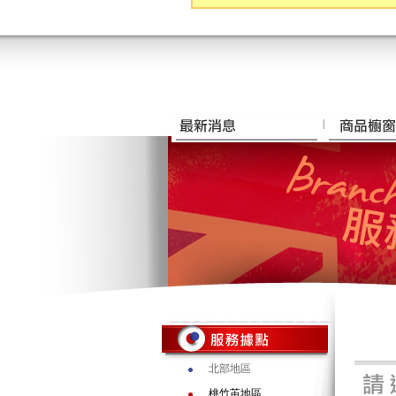
北部地區
桃竹苖地區